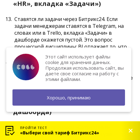
«HR», вкладка «Задачи»)
Ставятся ли задачи через Битрикс24. Если
задачи менеджерам ставятся в Telegram, на
словах или в Trello, вкладка «Задачи» в
дашборде окажется пустой. Это вопрос
процессной дисциплины: BI отражает то, что
есть в системе.
Этот сайт использует файлы
cookie для хранения данных.
Заполняются ли дедлайны в задачах. Без
Продолжая использовать сайт, вы
дедлайна метрика «просроченные задачи» не
даете свое согласие на работу с
работает. Если у задач нет сроков — система не
этими файлами.
понимает, что считать просрочкой.
Хорошо, принимаю
HR-специфика (только для HR-
дашборда)
Есть ли смарт-процессы «Сотрудники»,
ПРОЙТИ ТЕСТ
«Выбери свой тариф Битрикс24»
«Вакансии», «Кандидаты». Если они уже