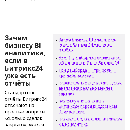
Зачем
Зачем бизнесу BI-аналитика,
бизнесу BI-
если в Битрикс24 уже есть
отчёты
аналитика,
Чем BI-дашборд отличается от
если в
обычного отчёта в Битрикс24
Битрикс24
Три дашборда — три роли —
уже есть
три набора задач
отчёты
Реалистичные сценарии: где BI-
аналитика реально меняет
Стандартные
картину
отчёты Битрикс24
Зачем нужно готовить
отвечают на
Битрикс24 перед внедрением
простые вопросы:
BI-аналитики
«сколько сделок
Чек-лист подготовки Битрикс24
закрыто», «какая
к BI-аналитике