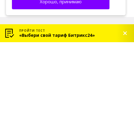
Хорошо, принимаю
ПРОЙТИ ТЕСТ
«Выбери свой тариф Битрикс24»
© 2026 «СОЛЬ» — Платиновый партнер Битрикс24
Услуги
Индивидуальное
внедрение Битрикс24