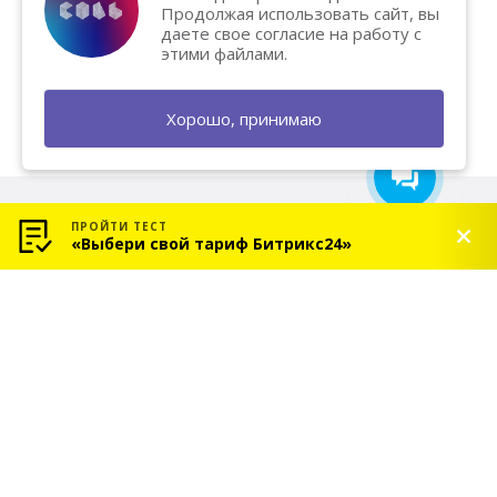
Хотите вывести бизнес на
Продолжая использовать сайт, вы
новый уровень и увеличить
даете свое согласие на работу с
продажи? Напишите нам — мы
этими файлами.
поможем и подарим
бесплатную консультацию!
Хорошо, принимаю
ПРОЙТИ ТЕСТ
«Выбери свой тариф Битрикс24»
© 2026 «СОЛЬ» — Платиновый партнер Битрикс24
Услуги