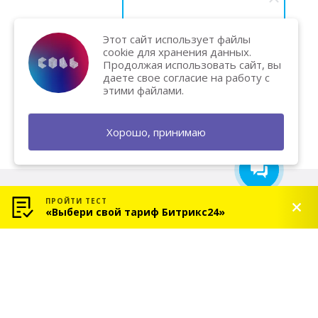
Этот сайт использует файлы
Василий Карпук
cookie для хранения данных.
Хотите вывести бизнес на
Продолжая использовать сайт, вы
новый уровень и увеличить
даете свое согласие на работу с
продажи? Напишите нам — мы
этими файлами.
поможем и подарим
бесплатную консультацию!
Хорошо, принимаю
ПРОЙТИ ТЕСТ
«Выбери свой тариф Битрикс24»
© 2026 «СОЛЬ» — Платиновый партнер Битрикс24