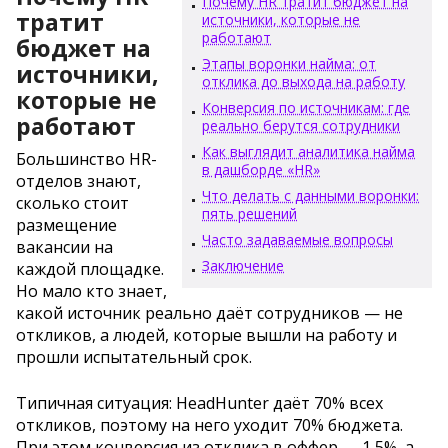
Почему HR тратит бюджет на
тратит
источники, которые не
работают
бюджет на
Этапы воронки найма: от
источники,
отклика до выхода на работу
которые не
Конверсия по источникам: где
работают
реально берутся сотрудники
Как выглядит аналитика найма
Большинство HR-
в дашборде «HR»
отделов знают,
Что делать с данными воронки:
сколько стоит
пять решений
размещение
Часто задаваемые вопросы
вакансии на
Заключение
каждой площадке.
Но мало кто знает,
какой источник реально даёт сотрудников — не
откликов, а людей, которые вышли на работу и
прошли испытательный срок.
Типичная ситуация: HeadHunter даёт 70% всех
откликов, поэтому на него уходит 70% бюджета.
При этом конверсия из отклика в оффер — 1,5%, а