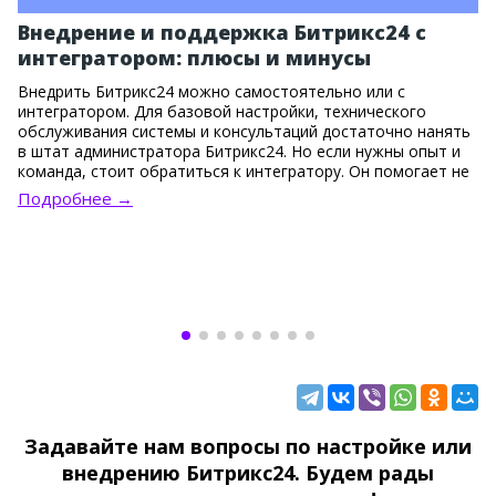
Внедрение и поддержка Битрикс24 с
интегратором: плюсы и минусы
Внедрить Битрикс24 можно самостоятельно или с
интегратором. Для базовой настройки, технического
обслуживания системы и консультаций достаточно нанять
в штат администратора Битрикс24. Но если нужны опыт и
команда, стоит обратиться к интегратору. Он помогает не
только установить систему, но и правильно выстроить
Подробнее →
бизнес-процессы, настроить сложные связки инструментов
и одновременно адаптировать сотрудников.
Задавайте нам вопросы по настройке или
внедрению Битрикс24. Будем рады