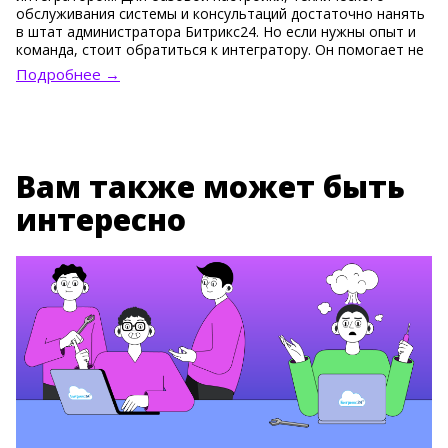
обслуживания системы и консультаций достаточно нанять
в штат администратора Битрикс24. Но если нужны опыт и
команда, стоит обратиться к интегратору. Он помогает не
только установить систему, но и правильно выстроить
Подробнее →
бизнес-процессы, настроить сложные связки инструментов
и одновременно адаптировать сотрудников.
Вам также может быть
интересно