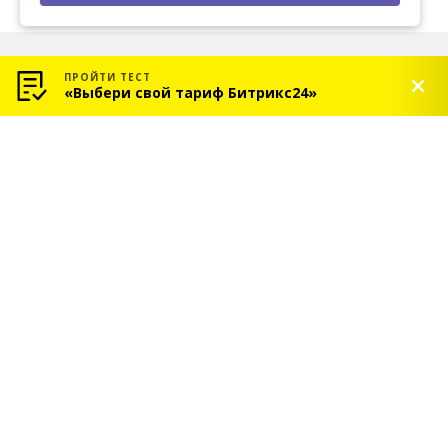
ПРОЙТИ ТЕСТ
«Выбери свой тариф Битрикс24»
© 2026 «СОЛЬ» — Платиновый партнер Битрикс24
Услуги
Индивидуальное
внедрение Битрикс24
Сопровождение