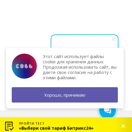
Этот сайт использует файлы
Василий Карпук
cookie для хранения данных.
Хотите вывести бизнес на
Продолжая использовать сайт, вы
новый уровень и увеличить
даете свое согласие на работу с
продажи? Напишите нам — мы
этими файлами.
поможем и подарим
бесплатную консультацию!
Хорошо, принимаю
ПРОЙТИ ТЕСТ
«Выбери свой тариф Битрикс24»