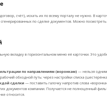
е
оговор, счёт), искать их по всему порталу не нужно. В карто
х сгенерированных по сделке документов. Можно посмотреть 
й
льную вкладку в горизонтальном меню её карточки. Это удоб
ильтрации по направлениям (воронкам)
— нельзя одним
 рабочий обходной путь: через настройки списка (шестерёнк
ждой сделки
— поставить галочку напротив слова «воронка»
гих документов компании. Получается не полноценный фильт
нке относится.