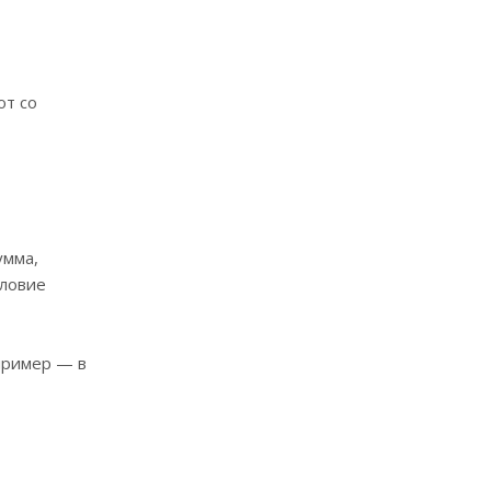
ют со
умма,
словие
пример — в