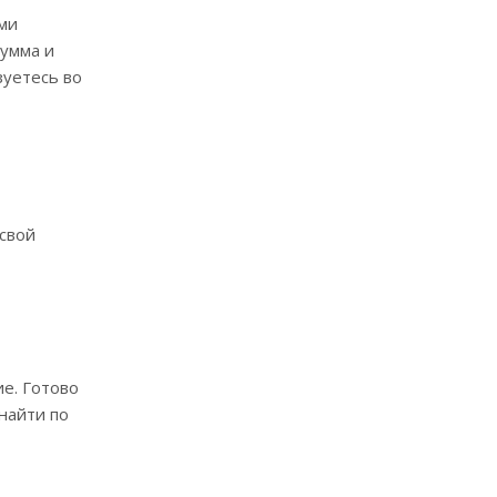
ами
сумма и
зуетесь во
 свой
е. Готово
найти по