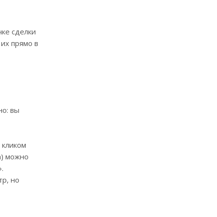
чке сделки
их прямо в
но: вы
 кликом
а) можно
.
р, но