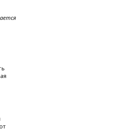
кается
ть
вая
м
от
й