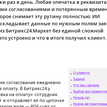
ки раз в день. Любая опечатка в реквизита
ыми согласованиями и потерянным време
орое снимает эту рутину полностью: ИИ
аскладывает данные по нужным полям зая
из Битрикс24.Маркет без единой сложной
то устроено и что в итоге получил клиент.
О клиенте
Задача
нее согласование ежедневно
Что мы сделали
 оплату. В Битрикс24 у
Выбор инструменто
ка на оплату»: сотрудник
Результат
т и отправляет её по цепочке
Нужна автоматизац
азном виде — PDF-счёт от