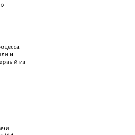
мо
оцесса.
чли и
первый из
ачи