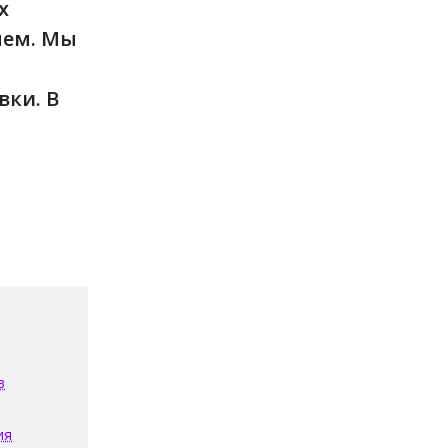
х
нем. Мы
вки. В
в
ия