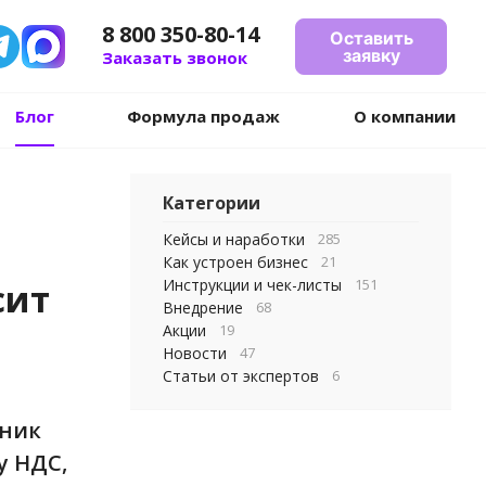
8 800 350-80-14
Оставить
заявку
Заказать звонок
Блог
Формула продаж
О компании
Категории
Кейсы и наработки
285
Как устроен бизнес
21
Инструкции и чек-листы
151
сит
Внедрение
68
Акции
19
Новости
47
Статьи от экспертов
6
дник
у НДС,