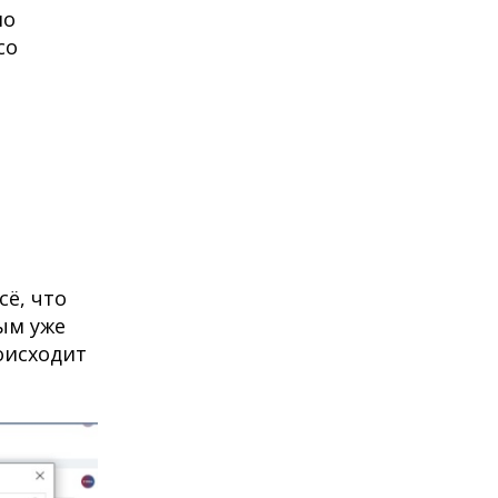
но
со
ё, что
рым уже
оисходит