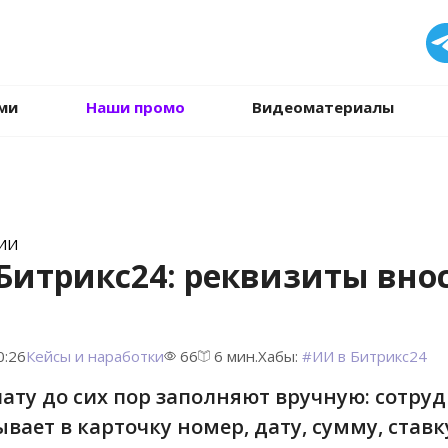
.
ми
Наши промо
Видеоматериалы
 ИИ
 Битрикс24: реквизиты вно
0:26
Кейсы и наработки
66
6 мин.
Хабы:
#
ИИ в Битрикс24
ату до сих пор заполняют вручную: сотру
ает в карточку номер, дату, сумму, ставк