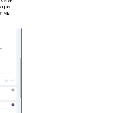
х ИИ-
утри
нт мы