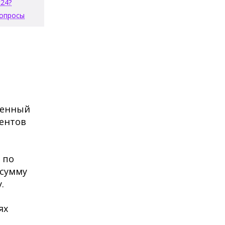
с24?
вопросы
женный
ментов
 по
 сумму
.
ях