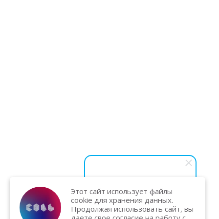
Этот сайт использует файлы
Василий Карпук
cookie для хранения данных.
Хотите вывести бизнес на
Продолжая использовать сайт, вы
новый уровень и увеличить
даете свое согласие на работу с