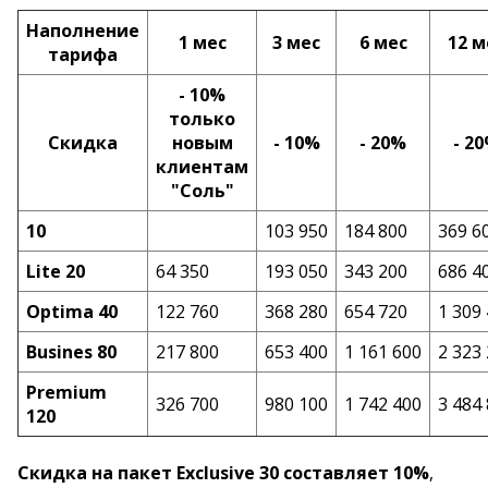
Наполнение
1 мес
3 мес
6 мес
12 м
тарифа
- 10%
только
Скидка
новым
- 10%
- 20%
- 2
клиентам
"Соль"
10
103 950
184 800
369 6
Lite 20
64 350
193 050
343 200
686 4
Optima 40
122 760
368 280
654 720
1 309
Busines 80
217 800
653 400
1 161 600
2 323
Premium
326 700
980 100
1 742 400
3 484
120
Скидка на пакет Exclusive 30 составляет 10%
,