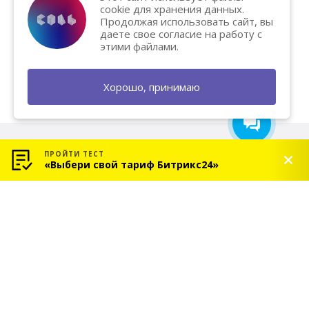
Василий Карпук
cookie для хранения данных.
Хотите вывести бизнес на
Продолжая использовать сайт, вы
новый уровень и увеличить
даете свое согласие на работу с
продажи? Напишите нам — мы
этими файлами.
поможем и подарим
бесплатную консультацию!
Хорошо, принимаю
ПРОЙТИ ТЕСТ
«Выбери свой тариф Битрикс24»
© 2026 «СОЛЬ» — Платиновый партнер Битрикс24
Услуги