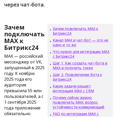
через чат-бота.
Зачем
Зачем подключать MAX к
подключать
Битрикс24
MAX к
Канал MAX и чат-бот — это не
одно и то же
Битрикс24
Что нужно для интеграции MAX
MAX — российский
с Битрикс24
мессенджер от VK,
Шаг 1. Как создать чат-бота в
запущенный в 2025
MAX и получить токен
году. К ноябрю
Шаг 2. Подключение бота к
2025 года его
Битрикс24
аудитория
Какие задачи решает
превысила 55 млн
интеграция MAX с CRM
пользователей, а с
Почему сейчас важно
1 сентября 2025
подключать MAX: вопрос
устойчивости коммуникаций
года приложение
обязательно
FAQ по интеграции MAX с