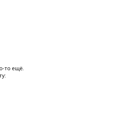
о-то ещё.
ту: