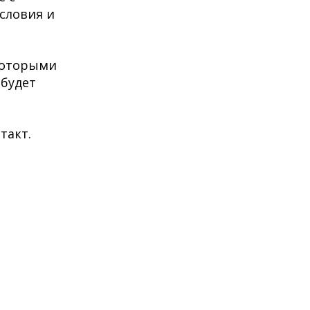
словия и
 которыми
 будет
такт.