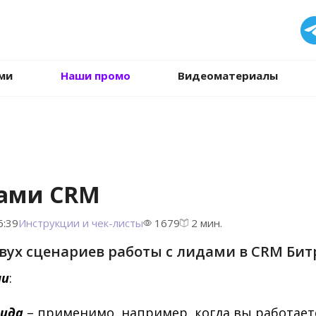
.
ми
Наши промо
Видеоматериалы
дами CRM
6:39
Инструкции и чек-листы
1679
2 мин.
вух сценариев работы с лидами в CRM Бит
ми
:
лида
– применимо, например, когда вы работает