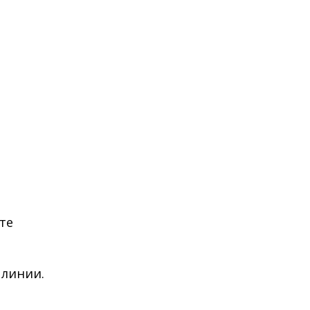
те
 линии.