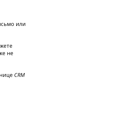
исьмо или
ожете
же не
анице
CRM