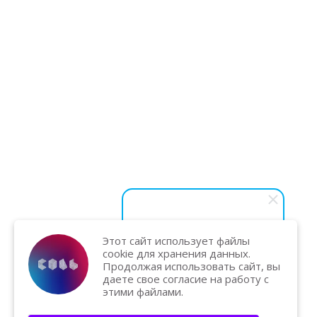
Этот сайт использует файлы
Василий Карпук
cookie для хранения данных.
Хотите вывести бизнес на
Продолжая использовать сайт, вы
новый уровень и увеличить
даете свое согласие на работу с
продажи? Напишите нам — мы
этими файлами.
поможем и подарим
бесплатную консультацию!