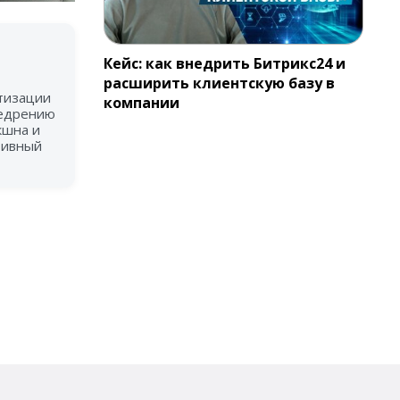
Кейс: как внедрить Битрикс24 и
расширить клиентскую базу в
атизации
компании
недрению
кшна и
тивный