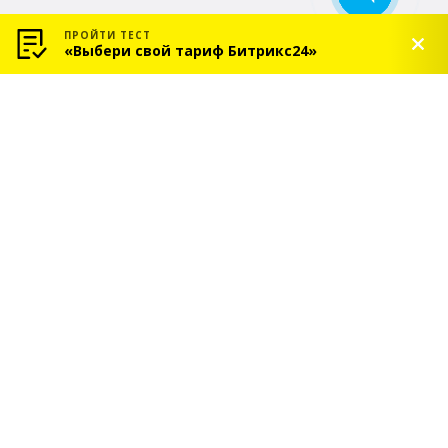
ПРОЙТИ ТЕСТ
«Выбери свой тариф Битрикс24»
© 2026 «СОЛЬ» — Платиновый партнер Битрикс24
Услуги
Индивидуальное
внедрение Битрикс24
Сопровождение
Битрикс24