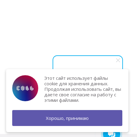
Этот сайт использует файлы
Василий Карпук
cookie для хранения данных.
Хотите вывести бизнес на
Продолжая использовать сайт, вы
новый уровень и увеличить
даете свое согласие на работу с
продажи? Напишите нам — мы
этими файлами.
поможем и подарим
бесплатную консультацию!
Хорошо, принимаю