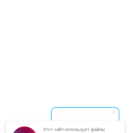
Этот сайт использует файлы
Василий Карпук