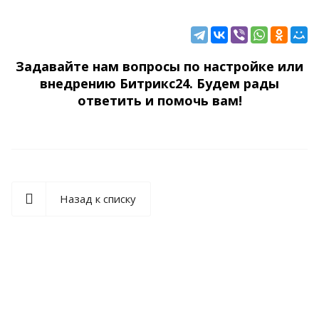
ситуацию, где 70% увольнений происходит в первые три
месяца работы — это уже системная проблема с
онбордингом, а не «нормальная ротация». Но в сводной
таблице это не видно.
Задавайте нам вопросы по настройке или
внедрению Битрикс24. Будем рады
ответить и помочь вам!
Назад к списку