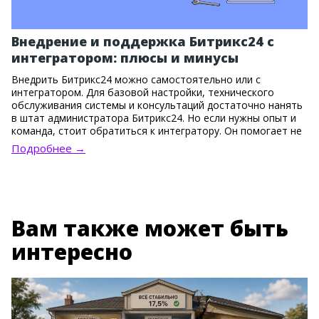
Внедрение и поддержка Битрикс24 с
интегратором: плюсы и минусы
Внедрить Битрикс24 можно самостоятельно или с
интегратором. Для базовой настройки, технического
обслуживания системы и консультаций достаточно нанять
в штат администратора Битрикс24. Но если нужны опыт и
команда, стоит обратиться к интегратору. Он помогает не
только установить систему, но и правильно выстроить
Подробнее →
бизнес-процессы, настроить сложные связки инструментов
и одновременно адаптировать сотрудников.
Вам также может быть
интересно