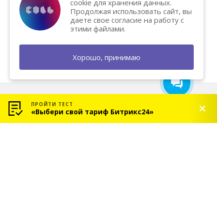
cookie для хранения данных.
Хотите вывести бизнес на
Продолжая использовать сайт, вы
новый уровень и увеличить
даете свое согласие на работу с
продажи? Напишите нам — мы
этими файлами.
поможем и подарим
бесплатную консультацию!
Хорошо, принимаю
ПРОЙТИ ТЕСТ
«Выбери свой тариф Битрикс24»
© 2026 «СОЛЬ» — Платиновый партнер Битрикс24
Услуги