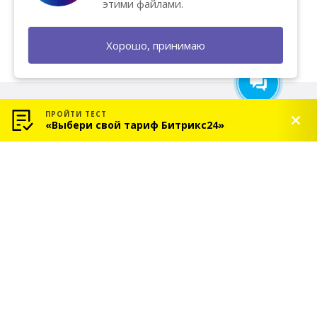
продажи? Напишите нам — мы
этими файлами.
поможем и подарим
бесплатную консультацию!
Хорошо, принимаю
ПРОЙТИ ТЕСТ
«Выбери свой тариф Битрикс24»
© 2026 «СОЛЬ» — Платиновый партнер Битрикс24
Услуги
Индивидуальное