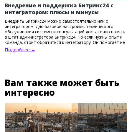
Внедрение и поддержка Битрикс24 с
интегратором: плюсы и минусы
Внедрить Битрикс24 можно самостоятельно или с
интегратором. Для базовой настройки, технического
обслуживания системы и консультаций достаточно нанять
в штат администратора Битрикс24. Но если нужны опыт и
команда, стоит обратиться к интегратору. Он помогает не
только установить систему, но и правильно выстроить
Подробнее →
бизнес-процессы, настроить сложные связки инструментов
и одновременно адаптировать сотрудников.
Вам также может быть
интересно