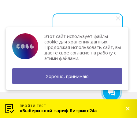
Этот сайт использует файлы
Василий Карпук
cookie для хранения данных.
Хотите вывести бизнес на
Продолжая использовать сайт, вы
новый уровень и увеличить
даете свое согласие на работу с
продажи? Напишите нам — мы
этими файлами.
поможем и подарим
бесплатную консультацию!
Хорошо, принимаю
ПРОЙТИ ТЕСТ
«Выбери свой тариф Битрикс24»
© 2026 «СОЛЬ» — Платиновый партнер Битрикс24