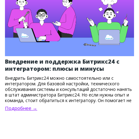
Внедрение и поддержка Битрикс24 с
интегратором: плюсы и минусы
Внедрить Битрикс24 можно самостоятельно или с
интегратором. Для базовой настройки, технического
обслуживания системы и консультаций достаточно нанять
в штат администратора Битрикс24. Но если нужны опыт и
команда, стоит обратиться к интегратору. Он помогает не
только установить систему, но и правильно выстроить
Подробнее →
бизнес-процессы, настроить сложные связки инструментов
и одновременно адаптировать сотрудников.