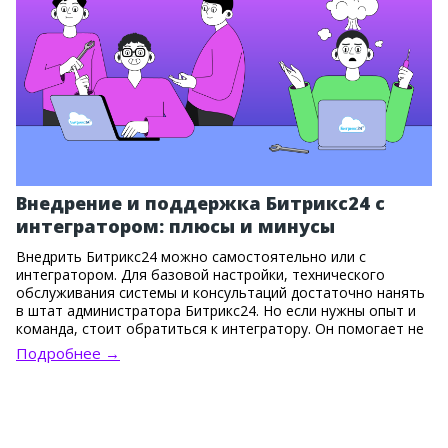
Внедрение и поддержка Битрикс24 с
интегратором: плюсы и минусы
Внедрить Битрикс24 можно самостоятельно или с
интегратором. Для базовой настройки, технического
обслуживания системы и консультаций достаточно нанять
в штат администратора Битрикс24. Но если нужны опыт и
команда, стоит обратиться к интегратору. Он помогает не
только установить систему, но и правильно выстроить
Подробнее →
бизнес-процессы, настроить сложные связки инструментов
и одновременно адаптировать сотрудников.