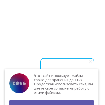
Этот сайт использует файлы
Василий Карпук
cookie для хранения данных.
Хотите вывести бизнес на
Продолжая использовать сайт, вы
новый уровень и увеличить
даете свое согласие на работу с
продажи? Напишите нам — мы
этими файлами.
поможем и подарим
бесплатную консультацию!