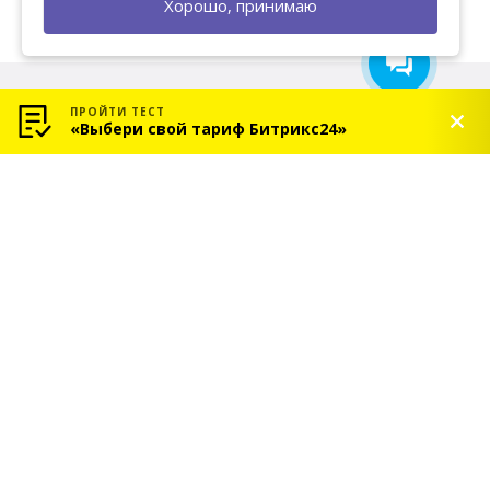
Хорошо, принимаю
ПРОЙТИ ТЕСТ
«Выбери свой тариф Битрикс24»
© 2026 «СОЛЬ» — Платиновый партнер Битрикс24
Услуги
Индивидуальное
внедрение Битрикс24