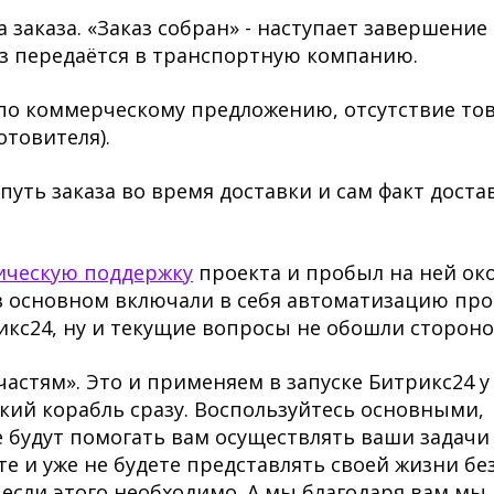
 заказа. «Заказ собран» - наступает завершение 
каз передаётся в транспортную компанию.
по коммерческому предложению, отсутствие тов
отовителя).
уть заказа во время доставки и сам факт доста
ическую поддержку
проекта и пробыл на ней ок
в основном включали в себя автоматизацию про
кс24, ну и текущие вопросы не обошли сторон
астям». Это и применяем в запуске Битрикс24 у
кий корабль сразу. Воспользуйтесь основными,
 будут помогать вам осуществлять ваши задачи
е и уже не будете представлять своей жизни бе
если этого необходимо. А мы благодаря вам мы