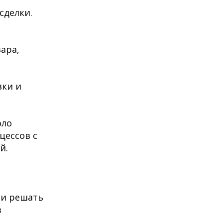
сделки.
ара,
вки и
оло
цессов с
ой.
 и решать
з