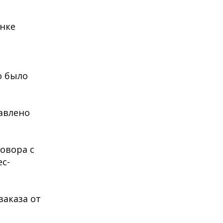
нке
о было
авлено
овора с
с-
заказа от