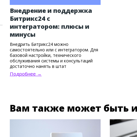
Внедрение и поддержка
Битрикс24 с
интегратором: плюсы и
минусы
Внедрить Битрикс24 можно
самостоятельно или с интегратором. Для
базовой настройки, технического
обслуживания системы и консультаций
достаточно нанять в штат
администратора Битрикс24. Но если
Подробнее →
нужны опыт и команда, стоит обратиться
к интегратору. Он помогает не только
установить систему, но и правильно
выстроить бизнес-процессы, настроить
сложные связки инструментов и
одновременно адаптировать сотрудников.
Вам также может быть и