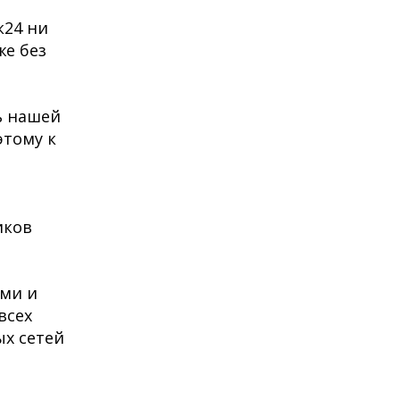
к24 ни
же без
ь нашей
этому к
иков
ими и
всех
ых сетей