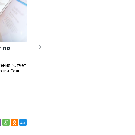
Переезд Битрикс24 из
облака в коробку: спасли
 по
историю на вайбкоде
Подробнее →
жения "Отчёт
ании Соль.