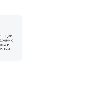
тизации
недрению
шна и
тивный