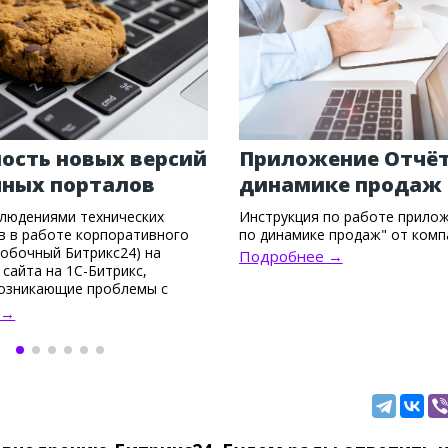
ость новых версий
Приложение Отчёт
чных порталов
динамике продаж
людениями технических
Инструкция по работе прило
в в работе корпоративного
по динамике продаж" от комп
робочный Битрикс24) на
Подробнее →
сайта на 1С-Битрикс,
озникающие проблемы с
й пользователей, работой
 →
ложений.