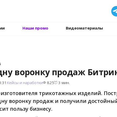
.
ми
Наши промо
Видеоматериалы
4
одну воронку продаж Битри
3:31
Кейсы и наработки
825
3 мин.
а-изготовителя трикотажных изделий. Пос
дну воронку продаж и получили достойны
ит пользу бизнесу.