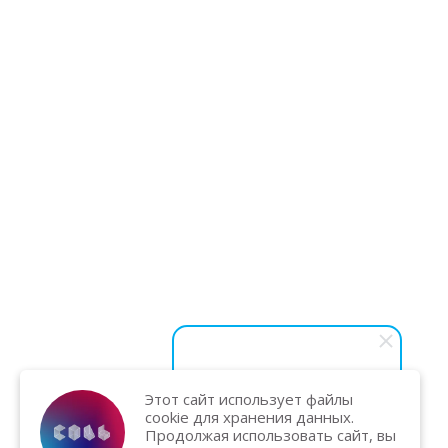
Этот сайт использует файлы
Василий Карпук
cookie для хранения данных.
Хотите вывести бизнес на
Продолжая использовать сайт, вы
новый уровень и увеличить