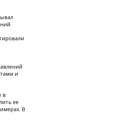
тывал
аний.
ктировали
равлений
нтами и
 в
лить ее
имерах. В