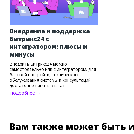
Внедрение и поддержка
Битрикс24 с
интегратором: плюсы и
минусы
Внедрить Битрикс24 можно
самостоятельно или с интегратором. Для
базовой настройки, технического
обслуживания системы и консультаций
достаточно нанять в штат
администратора Битрикс24. Но если
Подробнее →
нужны опыт и команда, стоит обратиться
к интегратору. Он помогает не только
установить систему, но и правильно
выстроить бизнес-процессы, настроить
сложные связки инструментов и
одновременно адаптировать сотрудников.
Вам также может быть и