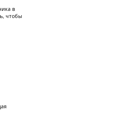
ника в
ть, чтобы
дая