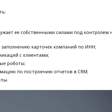
ть:
гружает ее собственными силами под контролем
 заполнению карточек компаний по ИНН;
никаций с клиентами;
вые роботы;
рмацию по построению отчетов в CRM;
ппы.