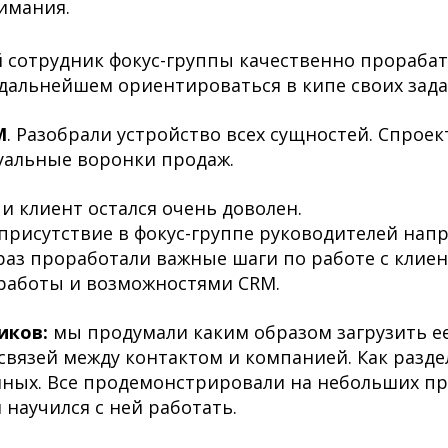
нимания.
й сотрудник фокус-группы качественно прораба
 дальнейшем ориентироваться в кипе своих зад
M
. Разобрали устройство всех сущностей. Спрое
туальные воронки продаж.
 и клиент остался очень доволен.
о присутствие в фокус-группе руководителей нап
аз проработали важные шаги по работе с клие
а работы и возможностями CRM.
иков:
мы продумали каким образом загрузить ее
связей между контактом и компанией. Как разде
ных. Все продемонстрировали на небольших пр
и научился с ней работать.