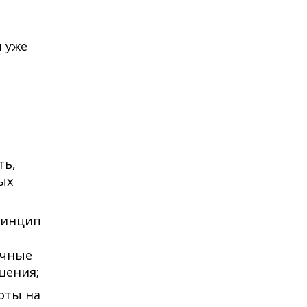
 уже
ть,
ых
принцип
ичные
шения;
оты на