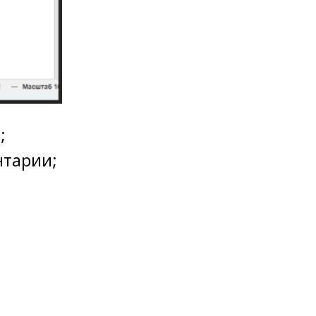
;
нтарии;