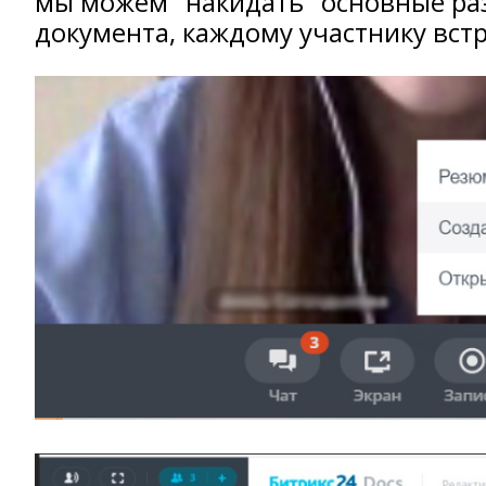
мы можем "накидать" основные ра
документа, каждому участнику встр