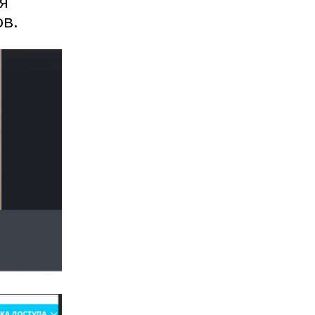
я
ов.