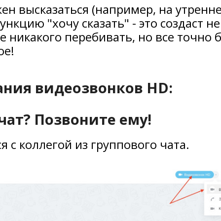
ен высказаться (например, на утренн
нкцию "хочу сказать" - это создаст н
е никакого перебивать, но все точно 
ое!
ания видеозвонков HD:
 чат? Позвоните ему!
я с коллегой из группового чата.