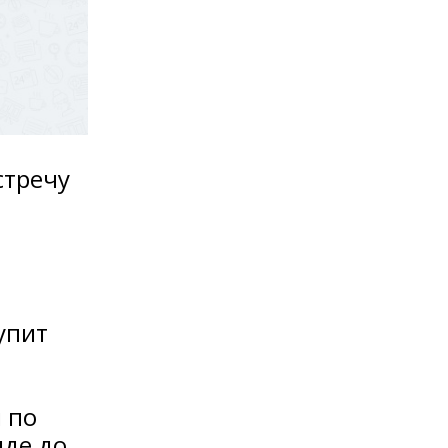
стречу
упит
 по
нде до