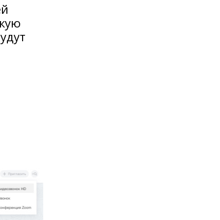
ей
екую
будут