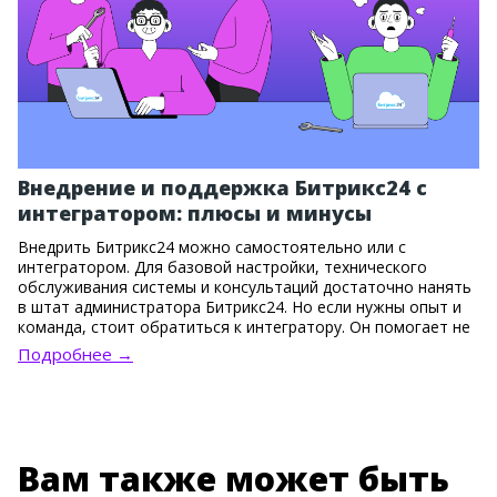
Внедрение и поддержка Битрикс24 с
интегратором: плюсы и минусы
Внедрить Битрикс24 можно самостоятельно или с
интегратором. Для базовой настройки, технического
обслуживания системы и консультаций достаточно нанять
в штат администратора Битрикс24. Но если нужны опыт и
команда, стоит обратиться к интегратору. Он помогает не
только установить систему, но и правильно выстроить
Подробнее →
бизнес-процессы, настроить сложные связки инструментов
и одновременно адаптировать сотрудников.
Вам также может быть