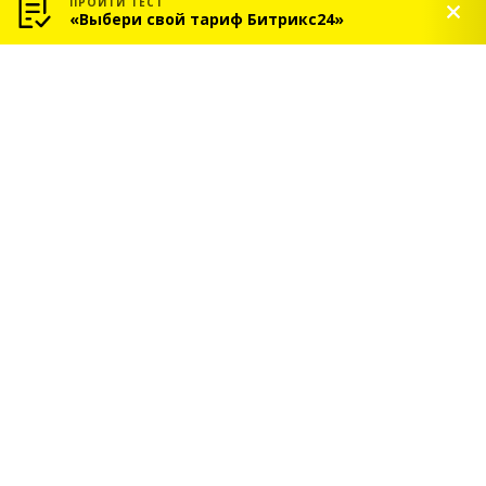
ПРОЙТИ ТЕСТ
«Выбери свой тариф Битрикс24»
© 2026 «СОЛЬ» — Платиновый партнер Битрикс24
Услуги
Индивидуальное
внедрение Битрикс24
Сопровождение
Битрикс24
Аудит Битрикс24