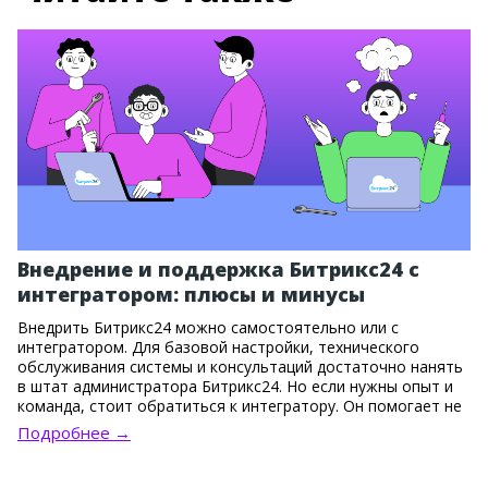
Внедрение и поддержка Битрикс24 с
интегратором: плюсы и минусы
Внедрить Битрикс24 можно самостоятельно или с
интегратором. Для базовой настройки, технического
обслуживания системы и консультаций достаточно нанять
в штат администратора Битрикс24. Но если нужны опыт и
команда, стоит обратиться к интегратору. Он помогает не
только установить систему, но и правильно выстроить
Подробнее →
бизнес-процессы, настроить сложные связки инструментов
и одновременно адаптировать сотрудников.