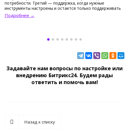
потребности. Третий — поддержка, когда нужные
инструменты настроены и остается только поддерживать
стабильность системы и точечно ее дорабатывать.
Подробнее →
«Соль» предлагает семь услуг, которые решают задачи
бизнеса на каждом этапе работы с Битрикс24.
Рассказываем, каким компаниям и когда они помогут.
Задавайте нам вопросы по настройке или
внедрению Битрикс24. Будем рады
ответить и помочь вам!
Назад к списку