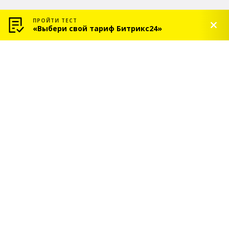
ПРОЙТИ ТЕСТ
«Выбери свой тариф Битрикс24»
© 2026 «СОЛЬ» — Платиновый партнер Битрикс24
Услуги
Индивидуальное
внедрение Битрикс24
Сопровождение
Битрикс24